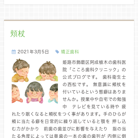
頬杖
2021年3月5日
矯正歯科
姫路市飾磨区阿成植木の歯科医
院「こころ歯科クリニック」の
公式ブログです。 歯科衛生士
の西松です。 無意識に頬杖を
付いているという態癖はありま
せんか。授業中や自宅での勉強
中 テレビを見ている時や 疲
れたり眠くなると頬杖をつく事があります。手のひらが
頬に当たる癖を日常的に繰り返していると顎を 押し込
む力がかかり 前歯の歯並びに影響を与えたり 指の当
たる角度によっては奥歯の一本の歯の歯列が 内側に倒