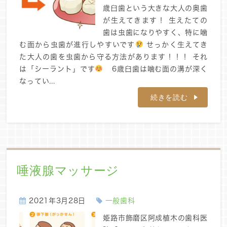
歳臼歯という大きな大人の奥歯
が生えてきます！ 生えたての
歯は虫歯になりやすく、特に噛
む面から虫歯が進行しやすいです
せっかく生えてき
た大人の歯を虫歯から守る方法があります！！！ それ
は「シーラント」です
6歳臼歯は噛む面の溝が深く
なってい...
続きを読む
唾液腺マッサージ
2021年3月28日
一般歯科
姫路市飾磨区阿成植木の歯科医