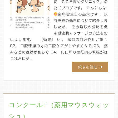
院「こころ歯科クリニック」の
公式ブログです。 こんにちは
歯科衛生士の高木です！ 以
前唾液の働きについて紹介しま
したが、 その唾液の分泌を促
す唾液腺マッサージの方法をお
伝えします。 【効果】 01, お口の自浄作用が働く
02, 口腔乾燥の方の口腔ケアがしやすくなる 03, 痛
みなどの症状が和らぐ 04, お口周りの筋肉の緊張がほ
ぐれお口が...
続きを読む
コンクールF（薬用マウスウォッ
シュ）