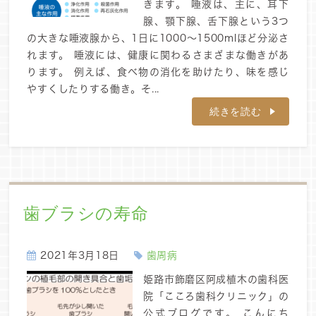
きます。 唾液は、主に、耳下
腺、顎下腺、舌下腺という3つ
の大きな唾液腺から、1日に1000～1500mlほど分泌さ
れます。 唾液には、健康に関わるさまざまな働きがあ
ります。 例えば、食べ物の消化を助けたり、味を感じ
やすくしたりする働き。そ...
続きを読む
歯ブラシの寿命
2021年3月18日
歯周病
姫路市飾磨区阿成植木の歯科医
院「こころ歯科クリニック」の
公式ブログです。 こんにち