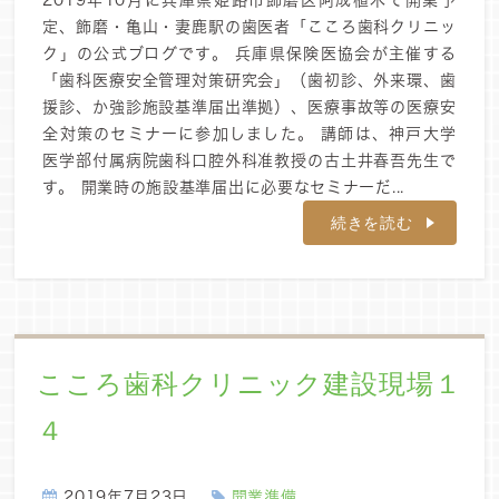
2019年10月に兵庫県姫路市飾磨区阿成植木で開業予
定、飾磨・亀山・妻鹿駅の歯医者「こころ歯科クリニッ
ク」の公式ブログです。 兵庫県保険医協会が主催する
「歯科医療安全管理対策研究会」（歯初診、外来環、歯
援診、か強診施設基準届出準拠）、医療事故等の医療安
全対策のセミナーに参加しました。 講師は、神戸大学
医学部付属病院歯科口腔外科准教授の古土井春吾先生で
す。 開業時の施設基準届出に必要なセミナーだ...
続きを読む
こころ歯科クリニック建設現場１
４
2019年7月23日
開業準備