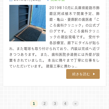
2019年10月に兵庫県姫路市飾
磨区阿成植木で開業予定、飾
磨・亀山・妻鹿駅の歯医者「こ
ころ歯科クリニック」の公式ブ
ログです。 こころ歯科クリニ
ックの建設現場です。 受付や
各診療室、廊下にタイルが貼ら
れ、また電球も取り付けられており、内装は完成へ近づ
きつつあります。 また、歯科医院歩道側には外壁が設
置をされていました。 本当に隅々まで丁寧に仕事をし
ていただいています。 建築工事に携わっ...
続きを読む
1
2
3
4
»