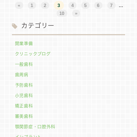
«
1
2
3
4
5
6
7
…
10
»
カテゴリー
開業準備
クリニックブログ
一般歯科
歯周病
予防歯科
小児歯科
矯正歯科
審美歯科
顎関節症・口腔外科